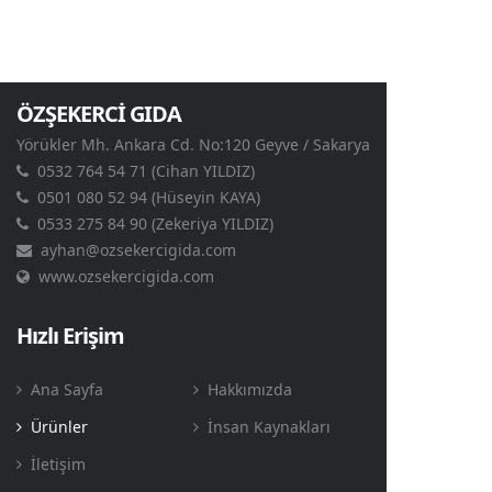
ÖZŞEKERCİ GIDA
Yörükler Mh. Ankara Cd. No:120 Geyve / Sakarya
0532 764 54 71
(Cihan YILDIZ)
0501 080 52 94
(Hüseyin KAYA)
0533 275 84 90
(Zekeriya YILDIZ)
ayhan@ozsekercigida.com
www.ozsekercigida.com
Hızlı Erişim
Ana Sayfa
Hakkımızda
Ürünler
İnsan Kaynakları
İletişim