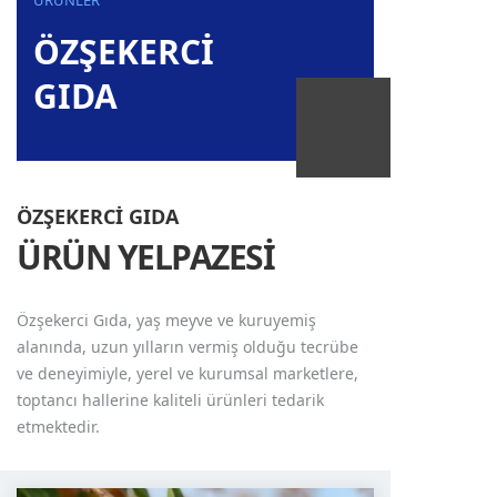
ÜRÜNLER
ÖZŞEKERCİ
GIDA
ÖZŞEKERCİ GIDA
ÜRÜN YELPAZESİ
Özşekerci Gıda, yaş meyve ve kuruyemiş
alanında, uzun yılların vermiş olduğu tecrübe
ve deneyimiyle, yerel ve kurumsal marketlere,
toptancı hallerine kaliteli ürünleri tedarik
etmektedir.